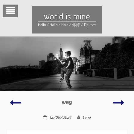
Skip
to
world is mine
content
Hello / Hallo / Hola / 你好 / Привет
China
Los
weg
geht’
12/09/2024
Lana